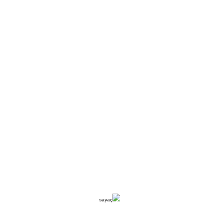
sayaç