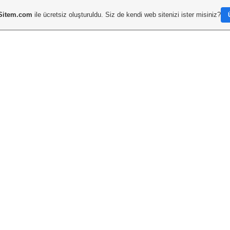
Sitem.com
ile ücretsiz oluşturuldu. Siz de kendi web sitenizi ister misiniz?