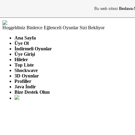
Bu web sitesi
Bedava-
Hoşgeldiniz Binlerce Eğlenceli Oyunlar Sizi Bekliyor
Ana Sayfa
Üye Ol
İndirmeli Oyunlar
Üye Girişi
Hileler
Top Liste
Shockwave
3D Oyunlar
Profiller
Java İndir
Bize Destek Olun